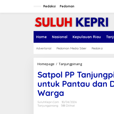
L
e
Redaksi
Pedoman
w
a
t
i
k
e
Home
Nasional
Kepulauan Riau
Tan
k
o
n
Advertorial
Pedoman Media Siber
Redaksi
t
e
n
Homepage
/
Tanjungpinang
S
a
Satpol PP Tanjung
t
p
untuk Pantau dan D
o
l
Warga
P
P
T
SuluhKepri.com
30/04/2026
a
Tanjungpinang
588 Dilihat
n