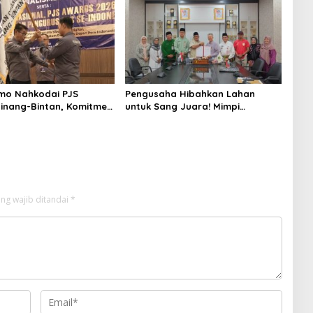
mo Nahkodai PJS
Pengusaha Hibahkan Lahan
inang-Bintan, Komitmen
untuk Sang Juara! Mimpi
an Profesionalitas
Tanjungpinang Punya GOR
n
Sendiri Kian Nyata
ng wajib ditandai
*