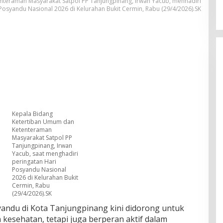
teraman Masyarakat Satpol PP Tanjungpinang, Irwan Yacub, menhadiri
Posyandu Nasional 2026 di Kelurahan Bukit Cermin, Rabu (29/4/2026).SK
Kepala Bidang
Ketertiban Umum dan
Ketenteraman
Masyarakat Satpol PP
Tanjungpinang, Irwan
Yacub, saat menghadiri
peringatan Hari
Posyandu Nasional
2026 di Kelurahan Bukit
Cermin, Rabu
(29/4/2026).SK
du di Kota Tanjungpinang kini didorong untuk
 kesehatan, tetapi juga berperan aktif dalam