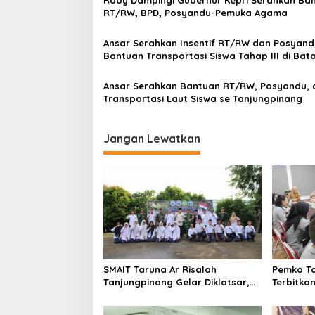
Roby Dampingi Gubernur Kepri Serahkan Ba
p
RT/RW, BPD, Posyandu-Pemuka Agama
o
Ansar Serahkan Insentif RT/RW dan Posyand
s
Bantuan Transportasi Siswa Tahap III di Bat
Ansar Serahkan Bantuan RT/RW, Posyandu, 
Transportasi Laut Siswa se Tanjungpinang
Jangan Lewatkan
SMAIT Taruna Ar Risalah
Pemko T
Tanjungpinang Gelar Diklatsar,
Terbitka
Hajarullah: Tanamkan Disiplin
dan Jiwa Kepemimpinan