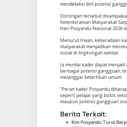
a
mendeteksi dini potensi ganggu
l
a
Dorongan tersebut disampaika
h
Ketenteraman Masyarakat Satp
S
o
Hari Posyandu Nasional 2026 di
s
i
Menurut Irwan, keberadaan k
a
masyarakat menjadikan mereka 
l
sosial di lingkungan sekitar.
W
a
r
Ia menilai kader dapat menjadi
g
berbagai potensi gangguan, ter
a
melanggar ketertiban umum.
“Peran kader Posyandu diharap
seperti pelajar yang bolos sek
maupun potensi gangguan sosial
Berita Terkait:
Kini Posyandu Turut Ber