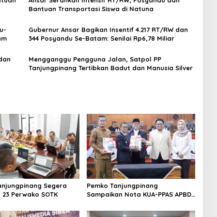
ntuan
Ansar Serahkan Intensif RT/RW, Posyandu dan
Bantuan Transportasi Siswa di Natuna
u-
Gubernur Ansar Bagikan Insentif 4.217 RT/RW dan
am
344 Posyandu Se-Batam: Senilai Rp6,78 Miliar
dan
Mengganggu Pengguna Jalan, Satpol PP
Tanjungpinang Tertibkan Badut dan Manusia Silver
anjungpinang Segera
Pemko Tanjungpinang
n 23 Perwako SOTK
Sampaikan Nota KUA-PPAS APBD
2027 di Paripurna DPRD