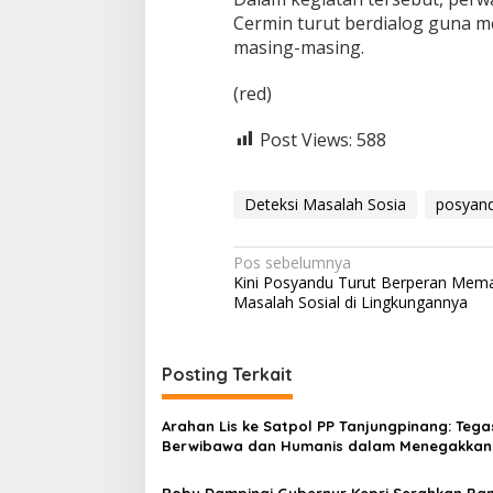
Cermin turut berdialog guna m
masing-masing.
(red)
Post Views:
588
Deteksi Masalah Sosia
posyan
N
Pos sebelumnya
Kini Posyandu Turut Berperan Mem
a
Masalah Sosial di Lingkungannya
v
i
Posting Terkait
g
a
Arahan Lis ke Satpol PP Tanjungpinang: Tega
s
Berwibawa dan Humanis dalam Menegakkan
i