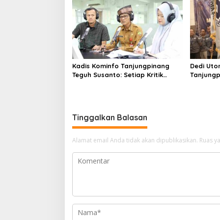
Kadis Kominfo Tanjungpinang
Dedi Uto
Teguh Susanto: Setiap Kritik
Tanjungp
Warga Jadi Bahan Evaluasi
Tingkatk
Pemerintah
Wartawa
Tinggalkan Balasan
Alamat email Anda tidak akan dipublikasikan.
Ruas ya