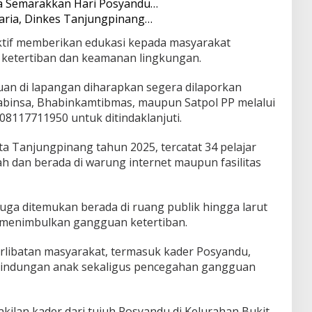
ga Semarakkan Hari Posyandu…
aria, Dinkes Tanjungpinang…
 aktif memberikan edukasi kepada masyarakat
ketertiban dan keamanan lingkungan.
an di lapangan diharapkan segera dilaporkan
 Babinsa, Bhabinkamtibmas, maupun Satpol PP melalui
8117711950 untuk ditindaklanjuti.
a Tanjungpinang tahun 2025, tercatat 34 pelajar
ah dan berada di warung internet maupun fasilitas
 juga ditemukan berada di ruang publik hingga larut
i menimbulkan gangguan ketertiban.
libatan masyarakat, termasuk kader Posyandu,
rlindungan anak sekaligus pencegahan gangguan
kilan kader dari tujuh Posyandu di Kelurahan Bukit