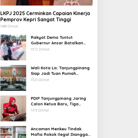
LKPJ 2025 Cerminkan Capaian Kinerja
Pemprov Kepri Sangat Tinggi
1688 Dilihat
Rakyat Demo Tuntut
Gubernur Ansar Batalkan
Lelang Kawasan Gurindam 12
1572 Dilihat
Wali Kota Lis: Tanjungpinang
Siap Jadi Tuan Rumah
Porprov Kepri VI 2026
1523 Dilihat
PDIP Tanjungpinang Jaring
Calon Ketua Baru, Tiga
Kandidat Jalani Psikotest
1473 Dilihat
Daring
Ancaman Menkeu Tindak
Mafia Rokok Ilegal Dianggap