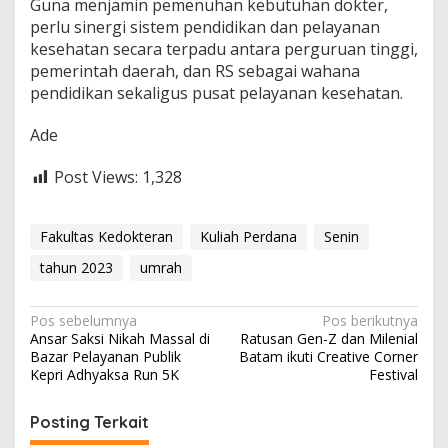
Guna menjamin pemenuhan kebutuhan dokter,
perlu sinergi sistem pendidikan dan pelayanan
kesehatan secara terpadu antara perguruan tinggi,
pemerintah daerah, dan RS sebagai wahana
pendidikan sekaligus pusat pelayanan kesehatan.
Ade
Post Views:
1,328
Fakultas Kedokteran
Kuliah Perdana
Senin
tahun 2023
umrah
N
Pos sebelumnya
Pos berikutnya
Ansar Saksi Nikah Massal di
Ratusan Gen-Z dan Milenial
a
Bazar Pelayanan Publik
Batam ikuti Creative Corner
v
Kepri Adhyaksa Run 5K
Festival
i
Posting Terkait
g