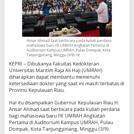
o
k
t
e
r
a
n
Ansar Ahmad saat berbicara pada kuliah perdana
M
mahasiswa baru FK UMRAH Angkatan Pertama di
u
Auditorium Kampus UMRAH, Pulau Dompak, Kota
l
Tanjungpinang, Minggu (3/9). Ist
a
i
KEPRI – Dibukanya Fakultas Kedokteran
T
Universitas Maritim Raja Ali Haji (UMRAH)
a
diharapkan dapat membantu memenuhi
h
ketersediaan dokter yang saat ini masih terbatas di
u
Provinsi Kepulauan Riau.
n
2
0
Hal itu disampaikan Gubernur Kepulauan Riau H.
2
Ansar Ahmad saat berbicara pada kuliah perdana
3
bagi mahasiswa baru FK UMRAH Angkatan
,
Pertama di Auditorium Kampus UMRAH, Pulau
S
e
Dompak, Kota Tanjungpinang, Minggu (3/9).
n