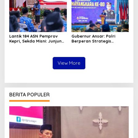
Lantik 184 ASN Pemprov
Gubernur Ansar: Polri
Kepri, Sekda Misni: Junjung
Berperan Strategis
Tinggi Nilai Ber-AKHLAK
Menjaga Keamanan dan
dalam Pengabdian
Iklim Investasi di Kepri
View More
BERITA POPULER