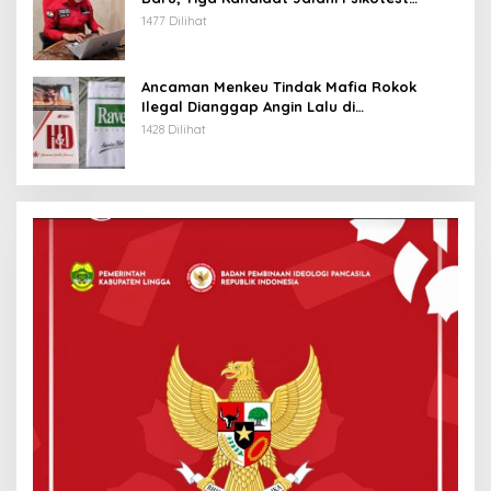
Daring
1477 Dilihat
Ancaman Menkeu Tindak Mafia Rokok
Ilegal Dianggap Angin Lalu di
Tanjungpinang
1428 Dilihat