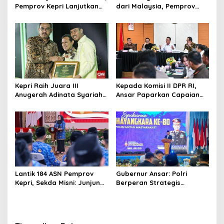
Pemprov Kepri Lanjutkan
dari Malaysia, Pemprov
Pembangunan Kanal Banjir
Kepri Fasilitasi Kepulangan
di Kampung Purwodadi
ke Tanah Air
Kepri Raih Juara III
Kepada Komisi II DPR RI,
Anugerah Adinata Syariah
Ansar Paparkan Capaian
2026, Bukti Bangun Ekonomi
Program Nasional di Kepri
Syariah
Lantik 184 ASN Pemprov
Gubernur Ansar: Polri
Kepri, Sekda Misni: Junjung
Berperan Strategis
Tinggi Nilai Ber-AKHLAK
Menjaga Keamanan dan
dalam Pengabdian
Iklim Investasi di Kepri