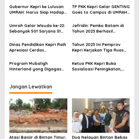
a
Gubernur Kepri ke Lulusan
TP PKK Kepri Gelar GENTING
s
UMRAH: Harus Siap Hadapi
Goes to Campus di UMRAH,
Era Society 5.0
Ajak Mahasiswa Jadi Agen
i
Perubahan Cegah Stunting
Umrah Gelar Wisuda ke-22:
Jefridin: Pemko Batam di
p
Sebanyak 501 Sarjana S1
Tahun 2023 Berhasil
dan 9 Sarjana S2
Turunkan Angka Stunting
o
Menjadi 1.207 Orang
Dinas Pendidikan Kepri Raih
Tahun 2023 Ini Pemprov
s
Apresiasi Cerdas
Kepri Kerjakan Tiga Ruas
Berkarakter Tahun 2023
Jalan di Kota Batam
Program Mubaligh
Ketua PKK Kepri Buka
Hinterland yang Digagas
Sosialisasi Peningkatan,
Gubernur Ansar Lanjut di
Pembinaan dan
Tahun 2023
Pengawasan Guru
Jangan Lewatkan
Atasi Banjir di Bintan Timur,
Dua Nelayan Bintan Bebas