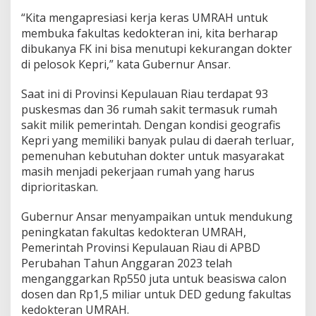
i
“Kita mengapresiasi kerja keras UMRAH untuk
n
membuka fakultas kedokteran ini, kita berharap
K
dibukanya FK ini bisa menutupi kekurangan dokter
u
l
di pelosok Kepri,” kata Gubernur Ansar.
i
a
Saat ini di Provinsi Kepulauan Riau terdapat 93
h
puskesmas dan 36 rumah sakit termasuk rumah
P
sakit milik pemerintah. Dengan kondisi geografis
e
r
Kepri yang memiliki banyak pulau di daerah terluar,
d
pemenuhan kebutuhan dokter untuk masyarakat
a
masih menjadi pekerjaan rumah yang harus
n
diprioritaskan.
a
Gubernur Ansar menyampaikan untuk mendukung
peningkatan fakultas kedokteran UMRAH,
Pemerintah Provinsi Kepulauan Riau di APBD
Perubahan Tahun Anggaran 2023 telah
menganggarkan Rp550 juta untuk beasiswa calon
dosen dan Rp1,5 miliar untuk DED gedung fakultas
kedokteran UMRAH.