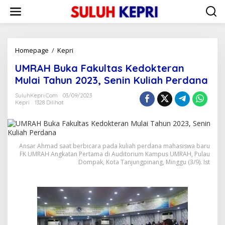
L
e
w
a
t
i
Homepage
/
Kepri
U
k
M
UMRAH Buka Fakultas Kedokteran
e
R
k
A
Mulai Tahun 2023, Senin Kuliah Perdana
o
H
n
B
SuluhKepri.com
03/09/2023
t
Kepri
1328 Dilihat
u
e
k
n
a
F
a
Ansar Ahmad saat berbicara pada kuliah perdana mahasiswa baru
k
FK UMRAH Angkatan Pertama di Auditorium Kampus UMRAH, Pulau
u
Dompak, Kota Tanjungpinang, Minggu (3/9). Ist
l
t
a
s
K
e
d