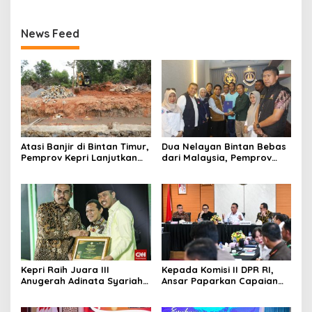
News Feed
Atasi Banjir di Bintan Timur,
Dua Nelayan Bintan Bebas
Pemprov Kepri Lanjutkan
dari Malaysia, Pemprov
Pembangunan Kanal Banjir
Kepri Fasilitasi Kepulangan
di Kampung Purwodadi
ke Tanah Air
Kepri Raih Juara III
Kepada Komisi II DPR RI,
Anugerah Adinata Syariah
Ansar Paparkan Capaian
2026, Bukti Bangun Ekonomi
Program Nasional di Kepri
Syariah