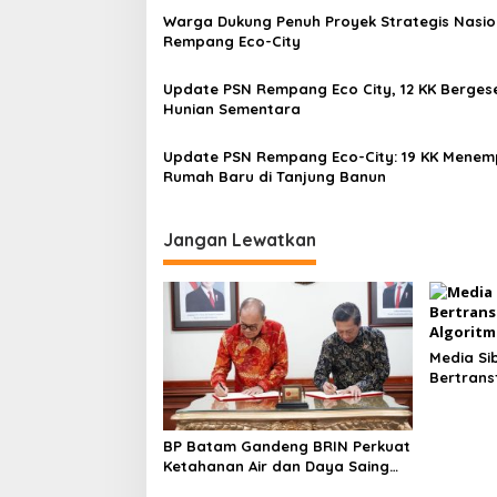
i
Warga Dukung Penuh Proyek Strategis Nasio
p
Rempang Eco-City
o
Update PSN Rempang Eco City, 12 KK Berges
s
Hunian Sementara
Update PSN Rempang Eco-City: 19 KK Menem
Rumah Baru di Tanjung Banun
Jangan Lewatkan
Media Si
Bertrans
Algoritm
BP Batam Gandeng BRIN Perkuat
Ketahanan Air dan Daya Saing
Industri