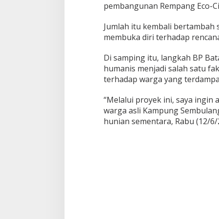
m
pembangunan Rempang Eco-City
p
a
Jumlah itu kembali bertambah 
t
membuka diri terhadap rencana
i
H
u
Di samping itu, langkah BP B
n
humanis menjadi salah satu fa
i
terhadap warga yang terdampa
a
n
S
“Melalui proyek ini, saya ingin 
e
warga asli Kampung Sembulan
m
hunian sementara, Rabu (12/6/
e
n
t
a
r
a