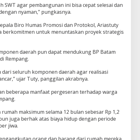
ah SWT agar pembangunan ini bisa cepat selesai dan
 dengan nyaman,” pungkasnya.
epala Biro Humas Promosi dan Protokol, Ariastuty
ya berkomitmen untuk menuntaskan proyek strategis
komponen daerah pun dapat mendukung BP Batam
 di Rempang.
ari seluruh komponen daerah agar realisasi
lancar,” ujar Tuty, panggilan akrabnya.
skan beberapa manfaat pergeseran terhadap warga
mpang.
 rumah maksimum selama 12 bulan sebesar Rp 1,2
a pun juga berhak atas biaya hidup dengan periode
er jiwa.
 pengangkutan orang dan barang dari rumah mereka