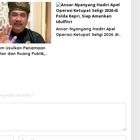
Ansar-Nyanyang Hadiri Apel
Operasi Ketupat Seligi 2026 di
Polda Kepri, Siap Amankan
Idulfitri
am Usulkan Penamaan
lan dan Ruang Publik,
n: Penguatan Identitas
ng wajib ditandai
*