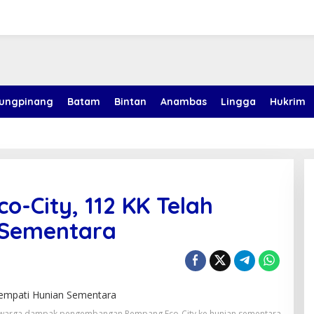
jungpinang
Batam
Bintan
Anambas
Lingga
Hukrim
-City, 112 KK Telah
 Sementara
arga dampak pengembangan Rempang Eco-City ke hunian sementara.