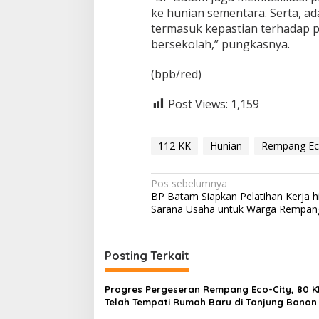
ke hunian sementara. Serta, a
termasuk kepastian terhadap 
bersekolah,” pungkasnya.
(bpb/red)
Post Views:
1,159
112 KK
Hunian
Rempang Eco
N
Pos sebelumnya
BP Batam Siapkan Pelatihan Kerja h
a
Sarana Usaha untuk Warga Rempan
v
i
Posting Terkait
g
a
Progres Pergeseran Rempang Eco-City, 80 K
s
Telah Tempati Rumah Baru di Tanjung Banon