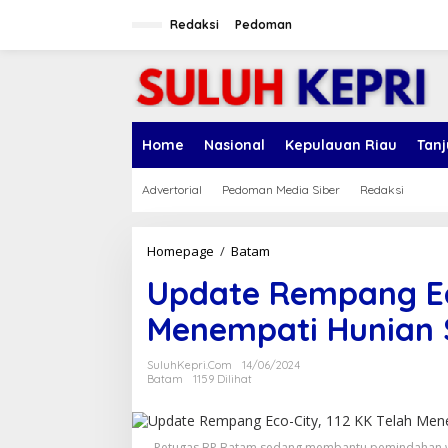
L
e
Redaksi
Pedoman
w
a
t
i
k
e
Home
Nasional
Kepulauan Riau
Tan
k
o
n
Advertorial
Pedoman Media Siber
Redaksi
t
e
n
Homepage
/
Batam
U
p
Update Rempang Eco
d
a
Menempati Hunian
t
e
R
SuluhKepri.com
14/06/2024
e
Batam
1159 Dilihat
m
p
a
Petugas BP Batam sedang membantu pemindahan w