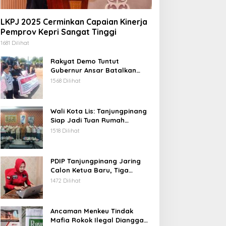
LKPJ 2025 Cerminkan Capaian Kinerja
Pemprov Kepri Sangat Tinggi
1681 Dilihat
Rakyat Demo Tuntut
Gubernur Ansar Batalkan
Lelang Kawasan Gurindam 12
1568 Dilihat
Wali Kota Lis: Tanjungpinang
Siap Jadi Tuan Rumah
Porprov Kepri VI 2026
1518 Dilihat
PDIP Tanjungpinang Jaring
Calon Ketua Baru, Tiga
Kandidat Jalani Psikotest
1472 Dilihat
Daring
Ancaman Menkeu Tindak
Mafia Rokok Ilegal Dianggap