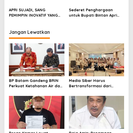
Diharapakan Instansi
Dorong Pelaku Ekonomi
Pemerintah Kian Inovatif
Kreatif dan Berdaya Saing
APRI SUJADI, SANG
Sederet Penghargaan
PEMIMPIN INOVATIF YANG
untuk Bupati Bintan Apri
SUKSES MEMBAWA
Sujadi sebagai Pemimpin
PERUBAHAN DI KABUPATEN
Inovatif
BINTAN
Jangan Lewatkan
BP Batam Gandeng BRIN
Media Siber Harus
Perkuat Ketahanan Air dan
Bertransformasi dari
Daya Saing Industri
Website ke Algoritma
Pesan Kamar Lewat
Raja Amin: Penamaan