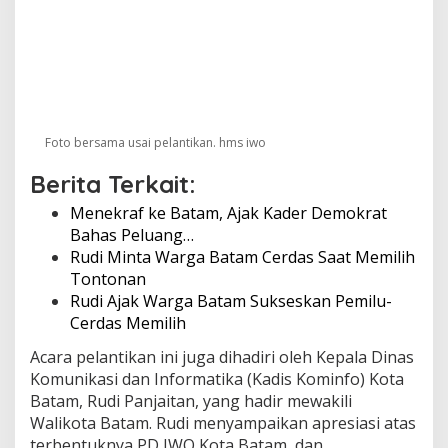
o
v
a
t
i
f
Foto bersama usai pelantikan. hms iwo
Berita Terkait:
Menekraf ke Batam, Ajak Kader Demokrat
Bahas Peluang…
Rudi Minta Warga Batam Cerdas Saat Memilih
Tontonan
Rudi Ajak Warga Batam Sukseskan Pemilu-
Cerdas Memilih
Acara pelantikan ini juga dihadiri oleh Kepala Dinas
Komunikasi dan Informatika (Kadis Kominfo) Kota
Batam, Rudi Panjaitan, yang hadir mewakili
Walikota Batam. Rudi menyampaikan apresiasi atas
terbentuknya PD IWO Kota Batam, dan