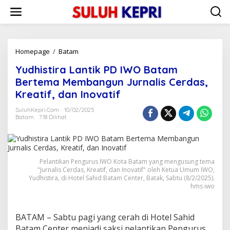
L
e
w
a
t
i
Homepage
/
Batam
Y
k
u
Yudhistira Lantik PD IWO Batam
e
d
k
h
Bertema Membangun Jurnalis Cerdas,
o
i
Kreatif, dan Inovatif
n
s
t
t
SuluhKepri.com
10/02/2025
e
i
Batam
718 Dilihat
n
r
a
L
a
Pelantikan Pengurus IWO Kota Batam yang mengusung tema
n
"Jurnalis Cerdas, Kreatif, dan Inovatif" oleh Ketua Umum IWO,
t
Yudhistira, di Hotel Sahid Batam Center, Batak, Sabtu (8/2/2025).
i
hms iwo
k
P
D
BATAM – Sabtu pagi yang cerah di Hotel Sahid
I
W
Batam Center menjadi saksi pelantikan Pengurus