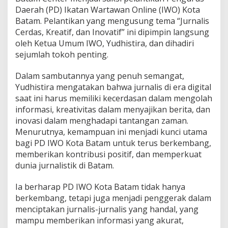
O
Daerah (PD) Ikatan Wartawan Online (IWO) Kota
B
Batam. Pelantikan yang mengusung tema “Jurnalis
a
Cerdas, Kreatif, dan Inovatif” ini dipimpin langsung
t
oleh Ketua Umum IWO, Yudhistira, dan dihadiri
a
m
sejumlah tokoh penting.
B
e
Dalam sambutannya yang penuh semangat,
r
Yudhistira mengatakan bahwa jurnalis di era digital
t
saat ini harus memiliki kecerdasan dalam mengolah
e
m
informasi, kreativitas dalam menyajikan berita, dan
a
inovasi dalam menghadapi tantangan zaman.
M
Menurutnya, kemampuan ini menjadi kunci utama
e
bagi PD IWO Kota Batam untuk terus berkembang,
m
b
memberikan kontribusi positif, dan memperkuat
a
dunia jurnalistik di Batam.
n
g
Ia berharap PD IWO Kota Batam tidak hanya
u
berkembang, tetapi juga menjadi penggerak dalam
n
J
menciptakan jurnalis-jurnalis yang handal, yang
u
mampu memberikan informasi yang akurat,
r