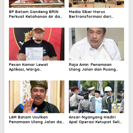
BP Batam Gandeng BRIN
Media Siber Harus
Perkuat Ketahanan Air dan
Bertransformasi dari
Daya Saing Industri
Website ke Algoritma
Pesan Kamar Lewat
Raja Amin: Penamaan
Aplikasi, Warga
Ulang Jalan dan Ruang
Tanjungpinang Diduga Jadi
Publik Merupakan
Korban Penipuan di Batam
Kebijakan Resmi LAM
LAM Batam Usulkan
Ansar-Nyanyang Hadiri
Penamaan Ulang Jalan dan
Apel Operasi Ketupat Seligi
Ruang Publik, Raja Amin:
2026 di Polda Kepri, Siap
Penguatan Identitas
Amankan Idulfitri