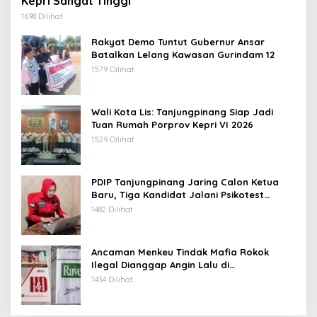
Kepri Sangat Tinggi
1698 Dilihat
Rakyat Demo Tuntut Gubernur Ansar
Batalkan Lelang Kawasan Gurindam 12
1579 Dilihat
Wali Kota Lis: Tanjungpinang Siap Jadi
Tuan Rumah Porprov Kepri VI 2026
1529 Dilihat
PDIP Tanjungpinang Jaring Calon Ketua
Baru, Tiga Kandidat Jalani Psikotest
Daring
1482 Dilihat
Ancaman Menkeu Tindak Mafia Rokok
Ilegal Dianggap Angin Lalu di
Tanjungpinang
1434 Dilihat