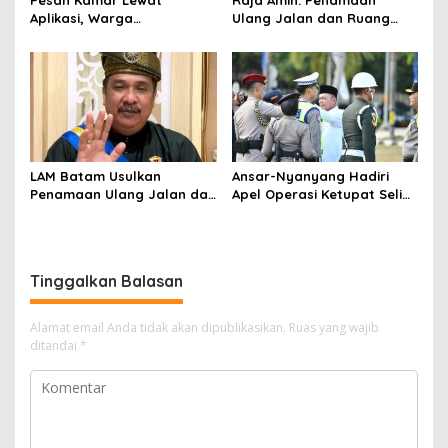
Aplikasi, Warga
Ulang Jalan dan Ruang
Tanjungpinang Diduga Jadi
Publik Merupakan
Korban Penipuan di Batam
Kebijakan Resmi LAM
LAM Batam Usulkan
Ansar-Nyanyang Hadiri
Penamaan Ulang Jalan dan
Apel Operasi Ketupat Seligi
Ruang Publik, Raja Amin:
2026 di Polda Kepri, Siap
Penguatan Identitas
Amankan Idulfitri
Melayu
Tinggalkan Balasan
Alamat email Anda tidak akan dipublikasikan.
Ruas yang wajib
ditandai
*