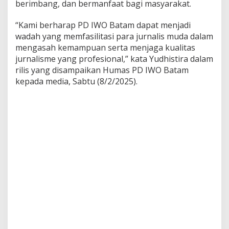
berimbang, dan bermanfaat bagi masyarakat.
n
a
“Kami berharap PD IWO Batam dapat menjadi
l
i
wadah yang memfasilitasi para jurnalis muda dalam
s
mengasah kemampuan serta menjaga kualitas
C
jurnalisme yang profesional,” kata Yudhistira dalam
e
rilis yang disampaikan Humas PD IWO Batam
r
kepada media, Sabtu (8/2/2025).
d
a
s
,
K
r
e
a
t
i
f
,
d
a
n
I
n