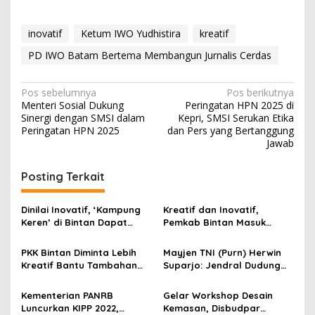
inovatif
Ketum IWO Yudhistira
kreatif
PD IWO Batam Bertema Membangun Jurnalis Cerdas
N
Pos sebelumnya
Pos berikutnya
Menteri Sosial Dukung
Peringatan HPN 2025 di
a
Sinergi dengan SMSI dalam
Kepri, SMSI Serukan Etika
v
Peringatan HPN 2025
dan Pers yang Bertanggung
Jawab
i
g
Posting Terkait
a
s
Dinilai Inovatif, ‘Kampung
Kreatif dan Inovatif,
Keren’ di Bintan Dapat
Pemkab Bintan Masuk
i
Penghargaan dari Menpan-
Nominasi Apresiasi
p
RB
Keterbukaan Informasi
PKK Bintan Diminta Lebih
Mayjen TNI (Purn) Herwin
Kreatif Bantu Tambahan
Suparjo: Jendral Dudung
o
Pendapatan Keluarga
Sosok Inspiratif dan
s
Inovatif
Kementerian PANRB
Gelar Workshop Desain
Luncurkan KIPP 2022,
Kemasan, Disbudpar