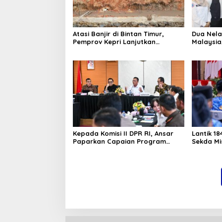
Atasi Banjir di Bintan Timur,
Dua Nela
Pemprov Kepri Lanjutkan
Malaysia
Pembangunan Kanal Banjir di
Fasilita
Kampung Purwodadi
Air
Kepada Komisi II DPR RI, Ansar
Lantik 1
Paparkan Capaian Program
Sekda Mis
Nasional di Kepri
Ber-AKH