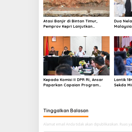
i
p
o
Atasi Banjir di Bintan Timur,
Dua Nela
s
Pemprov Kepri Lanjutkan
Malaysia
Pembangunan Kanal Banjir di
Fasilita
Kampung Purwodadi
Air
Kepada Komisi II DPR RI, Ansar
Lantik 1
Paparkan Capaian Program
Sekda Mis
Nasional di Kepri
Ber-AKH
Tinggalkan Balasan
Alamat email Anda tidak akan dipublikasikan.
Ruas ya