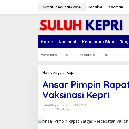
L
e
Jumat, 7 Agustus 2026
Redaksi
Pedoman
w
a
t
i
k
e
Home
Nasional
Kepulauan Riau
Tan
k
o
n
Advertorial
Pedoman Media Siber
Redaksi
t
e
n
Homepage
/
Kepri
A
n
Ansar Pimpin Rapa
s
a
Vaksinasi Kepri
r
P
i
SuluhKepri.com
09/10/2021
m
Kepri
1301 Dilihat
p
i
n