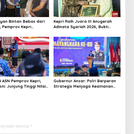
yan Bintan Bebas dari
Kepri Raih Juara III Anugerah
, Pemprov Kepri
Adinata Syariah 2026, Bukti
si Kepulangan ke Tanah
Bangun Ekonomi Syariah
84 ASN Pemprov Kepri,
Gubernur Ansar: Polri Berperan
ni: Junjung Tinggi Nilai
Strategis Menjaga Keamanan
LAK dalam Pengabdian
dan Iklim Investasi di Kepri
ng wajib ditandai
*