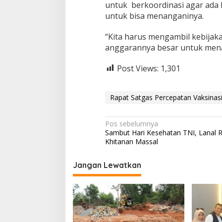
untuk berkoordinasi agar ada
untuk bisa menanganinya.
“Kita harus mengambil kebijaka
anggarannya besar untuk men
Post Views:
1,301
Rapat Satgas Percepatan Vaksinasi
N
Pos sebelumnya
Sambut Hari Kesehatan TNI, Lanal R
a
Khitanan Massal
v
i
Jangan Lewatkan
g
a
s