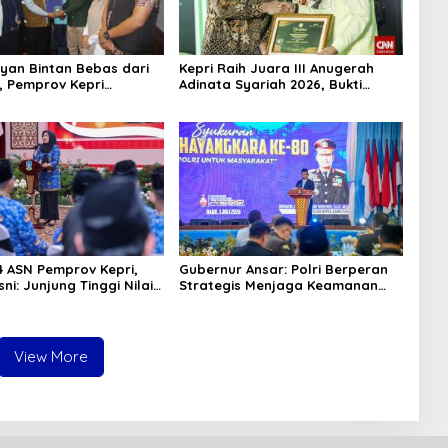
yan Bintan Bebas dari
Kepri Raih Juara III Anugerah
, Pemprov Kepri
Adinata Syariah 2026, Bukti
si Kepulangan ke Tanah
Bangun Ekonomi Syariah
84 ASN Pemprov Kepri,
Gubernur Ansar: Polri Berperan
ni: Junjung Tinggi Nilai
Strategis Menjaga Keamanan
LAK dalam Pengabdian
dan Iklim Investasi di Kepri
View More