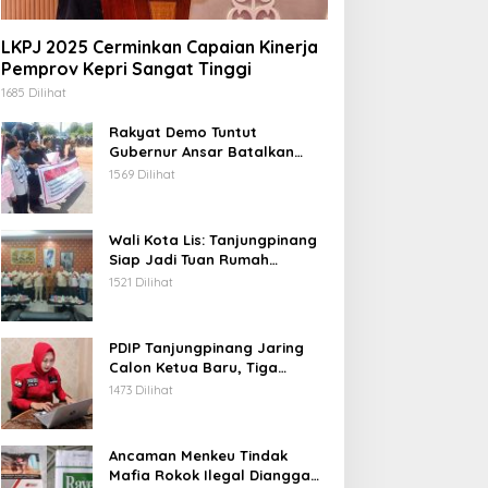
LKPJ 2025 Cerminkan Capaian Kinerja
Pemprov Kepri Sangat Tinggi
1685 Dilihat
Rakyat Demo Tuntut
Gubernur Ansar Batalkan
Lelang Kawasan Gurindam 12
1569 Dilihat
Wali Kota Lis: Tanjungpinang
Siap Jadi Tuan Rumah
Porprov Kepri VI 2026
1521 Dilihat
PDIP Tanjungpinang Jaring
Calon Ketua Baru, Tiga
Kandidat Jalani Psikotest
1473 Dilihat
Daring
Ancaman Menkeu Tindak
Mafia Rokok Ilegal Dianggap