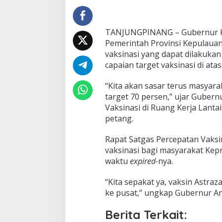
R
a
p
a
TANJUNGPINANG – Gubernur Ke
t
Pemerintah Provinsi Kepulaua
S
vaksinasi yang dapat dilakukan
a
t
capaian target vaksinasi di ata
g
a
“Kita akan sasar terus masyarak
s
target 70 persen,” ujar Guber
P
Vaksinasi di Ruang Kerja Lanta
e
r
petang.
c
e
Rapat Satgas Percepatan Vaksi
p
vaksinasi bagi masyarakat Kep
a
waktu
expired-
nya.
t
a
n
“Kita sepakat ya, vaksin Astra
V
ke pusat,” ungkap Gubernur An
a
k
Berita Terkait:
s