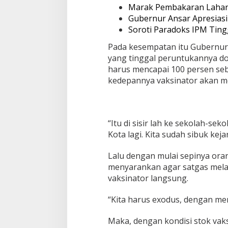
i
Marak Pembakaran Lahan
n
Gubernur Ansar Apresias
a
Soroti Paradoks IPM Tingg
s
i
Pada kesempatan itu Gubernur 
K
e
yang tinggal peruntukannya dos
p
harus mencapai 100 persen seb
r
kedepannya vaksinator akan m
i
“Itu di sisir lah ke sekolah-se
Kota lagi. Kita sudah sibuk kejar
Lalu dengan mulai sepinya ora
menyarankan agar satgas me
vaksinator langsung.
“Kita harus exodus, dengan me
Maka, dengan kondisi stok vaks