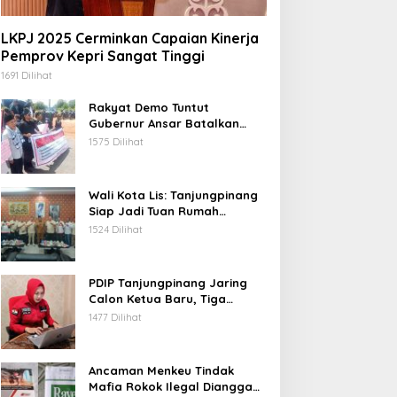
LKPJ 2025 Cerminkan Capaian Kinerja
Pemprov Kepri Sangat Tinggi
1691 Dilihat
Rakyat Demo Tuntut
Gubernur Ansar Batalkan
Lelang Kawasan Gurindam 12
1575 Dilihat
Wali Kota Lis: Tanjungpinang
Siap Jadi Tuan Rumah
Porprov Kepri VI 2026
1524 Dilihat
PDIP Tanjungpinang Jaring
Calon Ketua Baru, Tiga
Kandidat Jalani Psikotest
1477 Dilihat
Daring
Ancaman Menkeu Tindak
Mafia Rokok Ilegal Dianggap