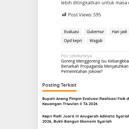
lebih ditingkatkan untuk masa 
Post Views:
595
Evaluasi
Gubernur
Hari jadi
Opd kepri
Wagub
N
Pos sebelumnya
Goreng Menggoreng Isu Kebangkitan
a
Benarkah Propaganda Menjatuhkan
v
Pemerintahan Jokowi?
i
Posting Terkait
g
a
Bupati Aneng Pimpin Evaluasi Realisasi Fisik 
s
Keuangan Triwulan II TA 2026
i
Kepri Raih Juara III Anugerah Adinata Syaria
p
2026, Bukti Bangun Ekonomi Syariah