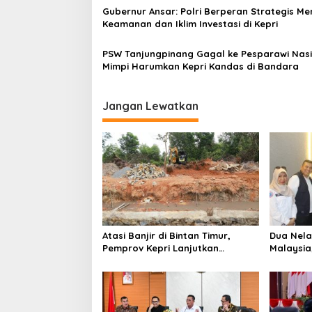
o
Gubernur Ansar: Polri Berperan Strategis M
s
Keamanan dan Iklim Investasi di Kepri
PSW Tanjungpinang Gagal ke Pesparawi Nasi
Mimpi Harumkan Kepri Kandas di Bandara
Jangan Lewatkan
Atasi Banjir di Bintan Timur,
Dua Nela
Pemprov Kepri Lanjutkan
Malaysia
Pembangunan Kanal Banjir di
Fasilita
Kampung Purwodadi
Air