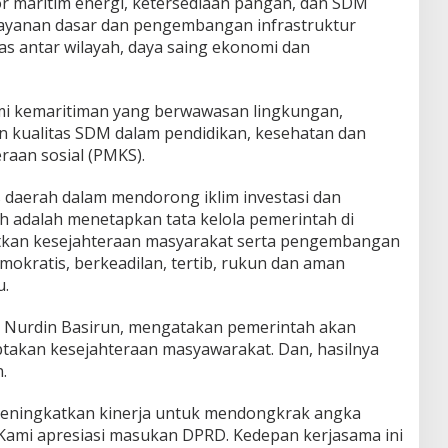
 maritim energi, ketersediaan pangan, dan SDM
layanan dasar dan pengembangan infrastruktur
as antar wilayah, daya saing ekonomi dan
i kemaritiman yang berwawasan lingkungan,
kualitas SDM dalam pendidikan, kesehatan dan
aan sosial (PMKS).
s daerah dalam mendorong iklim investasi dan
 adalah menetapkan tata kelola pemerintah di
tkan kesejahteraan masyarakat serta pengembangan
okratis, berkeadilan, tertib, rukun dan aman
u.
 Nurdin Basirun, mengatakan pemerintah akan
takan kesejahteraan masyawarakat. Dan, hasilnya
.
eningkatkan kinerja untuk mendongkrak angka
Kami apresiasi masukan DPRD. Kedepan kerjasama ini