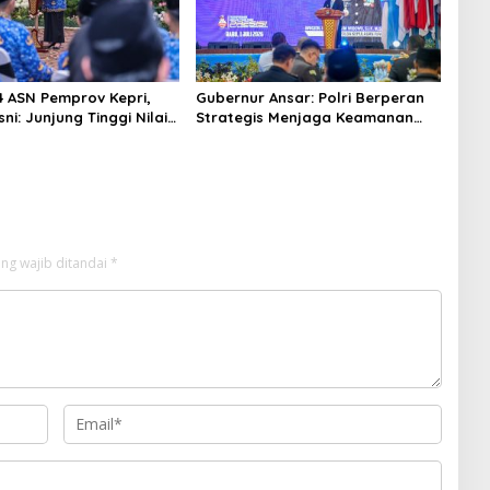
84 ASN Pemprov Kepri,
Gubernur Ansar: Polri Berperan
ni: Junjung Tinggi Nilai
Strategis Menjaga Keamanan
LAK dalam Pengabdian
dan Iklim Investasi di Kepri
ng wajib ditandai
*