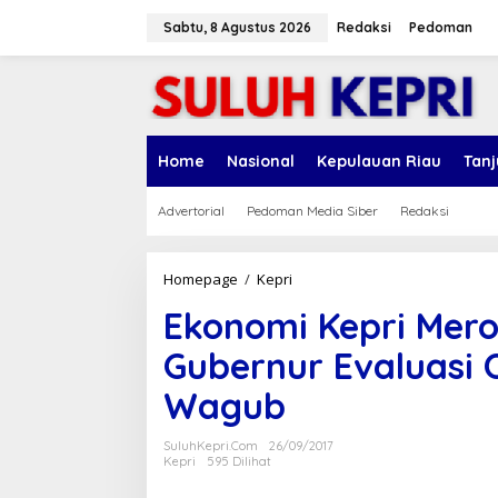
L
e
Sabtu, 8 Agustus 2026
Redaksi
Pedoman
w
a
t
i
k
e
Home
Nasional
Kepulauan Riau
Tan
k
o
n
Advertorial
Pedoman Media Siber
Redaksi
t
e
n
Homepage
/
Kepri
E
k
Ekonomi Kepri Mero
o
n
Gubernur Evaluasi 
o
m
Wagub
i
K
e
SuluhKepri.com
26/09/2017
p
Kepri
595 Dilihat
r