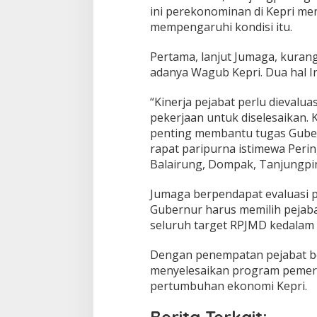
b
ini perekonominan di Kepri me
e
mempengaruhi kondisi itu.
r
n
u
Pertama, lanjut Jumaga, kuran
r
adanya Wagub Kepri. Dua hal In
E
v
“Kinerja pejabat perlu dievalua
a
pekerjaan untuk diselesaikan.
l
u
penting membantu tugas Gubern
a
rapat paripurna istimewa Perin
s
Balairung, Dompak, Tanjungpi
i
O
Jumaga berpendapat evaluasi p
P
D
Gubernur harus memilih peja
d
seluruh target RPJMD kedalam
a
n
Dengan penempatan pejabat be
A
menyelesaikan program pemeri
j
u
pertumbuhan ekonomi Kepri.
k
a