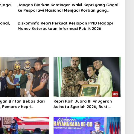
enjaga
Jangan Biarkan Kontingen Wakil Kepri yang Gagal
ke Pesparawi Nasional Menjadi Korban yang
Terlupakan
onal,
Diskominfo Kepri Perkuat Kesiapan PPID Hadapi
Monev Keterbukaan Informasi Publik 2026
yan Bintan Bebas dari
Kepri Raih Juara III Anugerah
, Pemprov Kepri
Adinata Syariah 2026, Bukti
si Kepulangan ke Tanah
Bangun Ekonomi Syariah