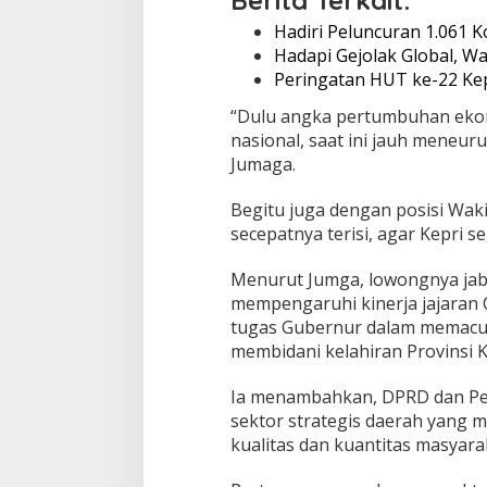
Berita Terkait:
n
B
Hadiri Peluncuran 1.061 
e
Hadapi Gejolak Global, 
r
Peringatan HUT ke-22 Ke
k
a
“Dulu angka pertumbuhan ekon
s
nasional, saat ini jauh meneurun
W
Jumaga.
a
g
u
Begitu juga dengan posisi Wak
b
secepatnya terisi, agar Kepri s
Menurut Jumga, lowongnya jab
mempengaruhi kinerja jajaran
tugas Gubernur dalam memacu p
membidani kelahiran Provinsi K
Ia menambahkan, DPRD dan Pem
sektor strategis daerah yang m
kualitas dan kuantitas masya