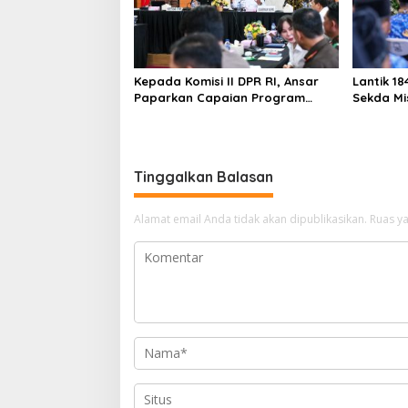
Kepada Komisi II DPR RI, Ansar
Lantik 1
Paparkan Capaian Program
Sekda Mis
Nasional di Kepri
Ber-AKH
Tinggalkan Balasan
Alamat email Anda tidak akan dipublikasikan.
Ruas ya