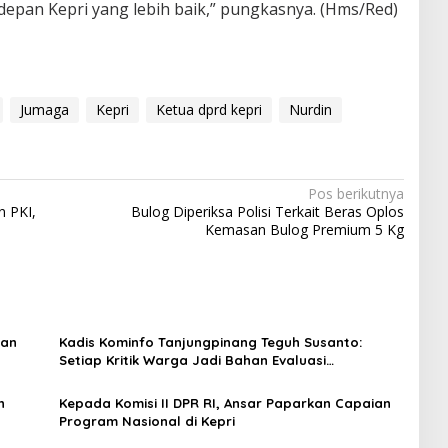
depan Kepri yang lebih baik,” pungkasnya. (Hms/Red)
Jumaga
Kepri
Ketua dprd kepri
Nurdin
Pos berikutnya
 PKI,
Bulog Diperiksa Polisi Terkait Beras Oplos
Kemasan Bulog Premium 5 Kg
dan
Kadis Kominfo Tanjungpinang Teguh Susanto:
Setiap Kritik Warga Jadi Bahan Evaluasi
Pemerintah
h
Kepada Komisi II DPR RI, Ansar Paparkan Capaian
Program Nasional di Kepri