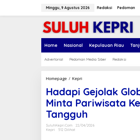
L
e
Minggu, 9 Agustus 2026
Redaksi
Pedoman
w
a
t
i
k
e
Home
Nasional
Kepulauan Riau
Tan
k
o
n
Advertorial
Pedoman Media Siber
Redaksi
t
e
n
Homepage
/
Kepri
H
a
Hadapi Gejolak Gl
d
a
Minta Pariwisata Ke
p
i
Tangguh
G
e
j
SuluhKepri.com
22/04/2026
o
Kepri
512 Dilihat
l