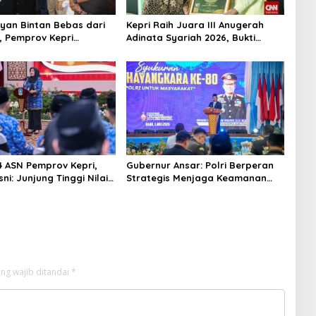
yan Bintan Bebas dari
Kepri Raih Juara III Anugerah
, Pemprov Kepri
Adinata Syariah 2026, Bukti
si Kepulangan ke Tanah
Bangun Ekonomi Syariah
84 ASN Pemprov Kepri,
Gubernur Ansar: Polri Berperan
ni: Junjung Tinggi Nilai
Strategis Menjaga Keamanan
LAK dalam Pengabdian
dan Iklim Investasi di Kepri
ng wajib ditandai
*