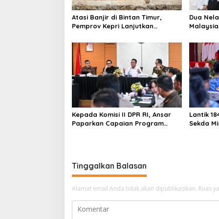
Atasi Banjir di Bintan Timur,
Dua Nela
Pemprov Kepri Lanjutkan
Malaysia
Pembangunan Kanal Banjir di
Fasilita
Kampung Purwodadi
Air
Kepada Komisi II DPR RI, Ansar
Lantik 1
Paparkan Capaian Program
Sekda Mis
Nasional di Kepri
Ber-AKH
Tinggalkan Balasan
Alamat email Anda tidak akan dipublikasikan.
Ruas ya