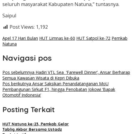
seluruh masyarakat Kabupaten Natuna,” tuntasnya.
Saipul
Post Views:
1,192
Apel 17 Hari Bulan
HUT Limnas ke-60
HUT Satpol ke-72
Pemkab
Natuna
Navigasi pos
Pos sebelumnya
Hadiri VTL Sea ‘Farewell Dinner’, Ansar Berharap
Semua Kawasan Wisata di Kepri Dibuka
Pos berikutnya
Ansar Saksikan Penandatanganan MoU
Pembangunan Sirkuit F1, hingga Penobatan Jokowi ‘Bapak
Otomotif Indonesia’
Posting Terkait
HUT Natuna ke-23, Pemkab Gelar
Tablig Akbar Bersama Ustadz