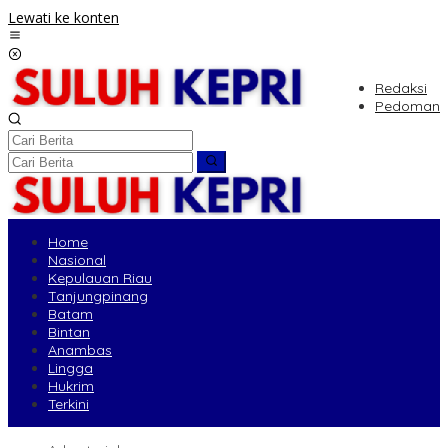
Lewati ke konten
Redaksi
Pedoman
Home
Nasional
Kepulauan Riau
Tanjungpinang
Batam
Bintan
Anambas
Lingga
Hukrim
Terkini