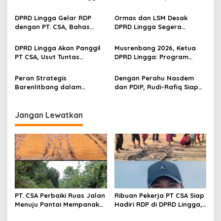
i
Minta Aspirasi Didengarkan
Lingga Tahun 2026 Capai
p
334 Ekor
DPRD Lingga Gelar RDP
Ormas dan LSM Desak
dengan PT. CSA, Bahas
DPRD Lingga Segera
o
Polemik Lahan Sagu Warga
Sahkan Perda Tata Ruang
s
Pekaka
DPRD Lingga Akan Panggil
Musrenbang 2026, Ketua
PT CSA, Usut Tuntas
DPRD Lingga: Program
Dugaan Penyerobotan
Harus Selaras Arah
Lahan Warga
Pembangunan 2027
Peran Strategis
Dengan Perahu Nasdem
Barenlitbang dalam
dan PDIP, Rudi-Rafiq Siap
Merancang Pembangunan
Berlayar di Pilkada Kepri
Lingga yang Inovatif
2024
Jangan Lewatkan
PT. CSA Perbaiki Ruas Jalan
Ribuan Pekerja PT CSA Siap
Menuju Pantai Mempanak
Hadiri RDP di DPRD Lingga,
Lewat CSR, Warga Sungai
Minta Aspirasi Didengarkan