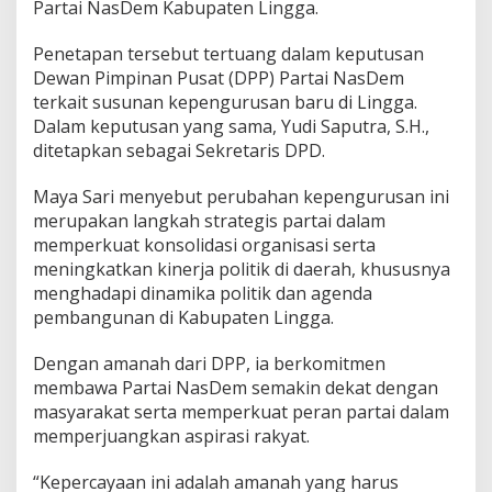
Partai NasDem Kabupaten Lingga.
S
a
Penetapan tersebut tertuang dalam keputusan
r
i
Dewan Pimpinan Pusat (DPP) Partai NasDem
P
terkait susunan kepengurusan baru di Lingga.
i
Dalam keputusan yang sama, Yudi Saputra, S.H.,
m
ditetapkan sebagai Sekretaris DPD.
p
i
n
Maya Sari menyebut perubahan kepengurusan ini
N
merupakan langkah strategis partai dalam
a
memperkuat konsolidasi organisasi serta
s
meningkatkan kinerja politik di daerah, khususnya
D
e
menghadapi dinamika politik dan agenda
m
pembangunan di Kabupaten Lingga.
K
a
Dengan amanah dari DPP, ia berkomitmen
b
membawa Partai NasDem semakin dekat dengan
u
p
masyarakat serta memperkuat peran partai dalam
a
memperjuangkan aspirasi rakyat.
t
e
“Kepercayaan ini adalah amanah yang harus
n