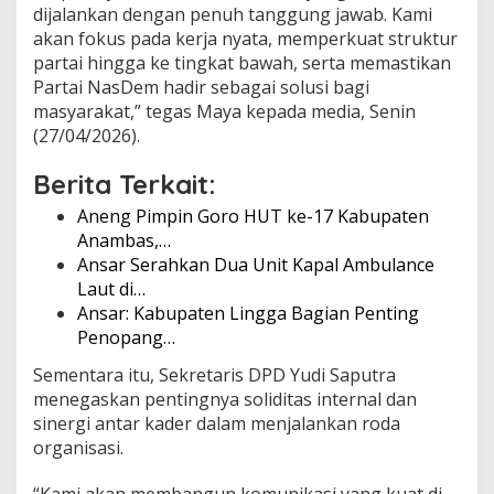
dijalankan dengan penuh tanggung jawab. Kami
L
i
akan fokus pada kerja nyata, memperkuat struktur
n
partai hingga ke tingkat bawah, serta memastikan
g
Partai NasDem hadir sebagai solusi bagi
g
masyarakat,” tegas Maya kepada media, Senin
a
(27/04/2026).
Berita Terkait:
Aneng Pimpin Goro HUT ke-17 Kabupaten
Anambas,…
Ansar Serahkan Dua Unit Kapal Ambulance
Laut di…
Ansar: Kabupaten Lingga Bagian Penting
Penopang…
Sementara itu, Sekretaris DPD Yudi Saputra
menegaskan pentingnya soliditas internal dan
sinergi antar kader dalam menjalankan roda
organisasi.
“Kami akan membangun komunikasi yang kuat di