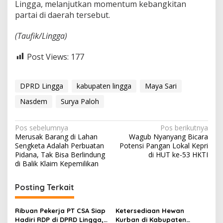
Lingga, melanjutkan momentum kebangkitan
partai di daerah tersebut.
(Taufik/Lingga)
Post Views:
177
DPRD Lingga
kabupaten lingga
Maya Sari
Nasdem
Surya Paloh
N
Pos sebelumnya
Pos berikutnya
Merusak Barang di Lahan
Wagub Nyanyang Bicara
a
Sengketa Adalah Perbuatan
Potensi Pangan Lokal Kepri
v
Pidana, Tak Bisa Berlindung
di HUT ke-53 HKTI
di Balik Klaim Kepemilikan
i
g
Posting Terkait
a
s
Ribuan Pekerja PT CSA Siap
Ketersediaan Hewan
Hadiri RDP di DPRD Lingga,
Kurban di Kabupaten