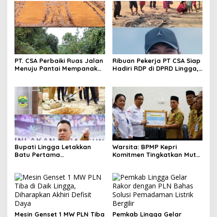
PT. CSA Perbaiki Ruas Jalan
Ribuan Pekerja PT CSA Siap
Menuju Pantai Mempanak
Hadiri RDP di DPRD Lingga,
Lewat CSR, Warga Sungai
Minta Aspirasi Didengarkan
Pinang Apresiasi
Bupati Lingga Letakkan
Warsita: BPMP Kepri
Batu Pertama
Komitmen Tingkatkan Mutu
Pembangunan USB TK
Pendidikan di Lingga
Negeri 1 Lingga
Mesin Genset 1 MW PLN Tiba
Pemkab Lingga Gelar