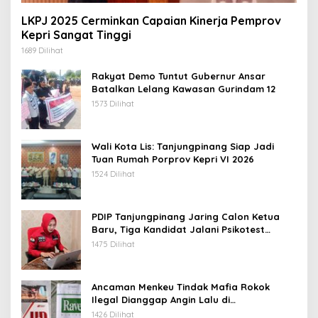
LKPJ 2025 Cerminkan Capaian Kinerja Pemprov
Kepri Sangat Tinggi
1689 Dilihat
Rakyat Demo Tuntut Gubernur Ansar
Batalkan Lelang Kawasan Gurindam 12
1573 Dilihat
Wali Kota Lis: Tanjungpinang Siap Jadi
Tuan Rumah Porprov Kepri VI 2026
1524 Dilihat
PDIP Tanjungpinang Jaring Calon Ketua
Baru, Tiga Kandidat Jalani Psikotest
Daring
1475 Dilihat
Ancaman Menkeu Tindak Mafia Rokok
Ilegal Dianggap Angin Lalu di
Tanjungpinang
1426 Dilihat