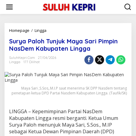
L
e
w
a
t
i
Homepage
/
Lingga
S
k
u
Surya Paloh Tunjuk Maya Sari Pimpin
e
r
k
y
NasDem Kabupaten Lingga
o
a
n
P
SuluhKepri.com
27/04/2026
t
Lingga
177 Dilihat
a
e
l
n
o
h
T
Maya Sari ,S.Sos,.M.I.P saat menerima SK DPP Nasdem tentang
u
penetapan ketua DPD Partai Nasdem Kabupaten Lingga. (Taufik/SK)
n
j
u
LINGGA – Kepemimpinan Partai NasDem
k
Kabupaten Lingga resmi berganti. Ketua Umum
M
a
Surya Paloh menunjuk Maya Sari, S.Sos., M.IP
y
sebagai Ketua Dewan Pimpinan Daerah (DPD)
a