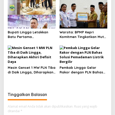
Pinang Apresiasi
Bupati Lingga Letakkan
Warsita: BPMP Kepri
Batu Pertama
Komitmen Tingkatkan Mutu
Pembangunan USB TK
Pendidikan di Lingga
Negeri 1 Lingga
Mesin Genset 1 MW PLN Tiba
Pemkab Lingga Gelar
di Daik Lingga, Diharapkan
Rakor dengan PLN Bahas
Akhiri Defisit Daya
Solusi Pemadaman Listrik
Bergilir
Tinggalkan Balasan
Alamat email Anda tidak akan dipublikasikan.
Ruas yang wajib
ditandai
*