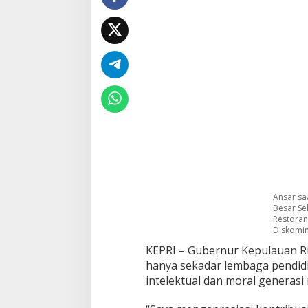
u
l
Ansar sa
Besar Se
Restoran
Diskomin
KEPRI – Gubernur Kepulauan 
hanya sekadar lembaga pendidi
intelektual dan moral generasi 