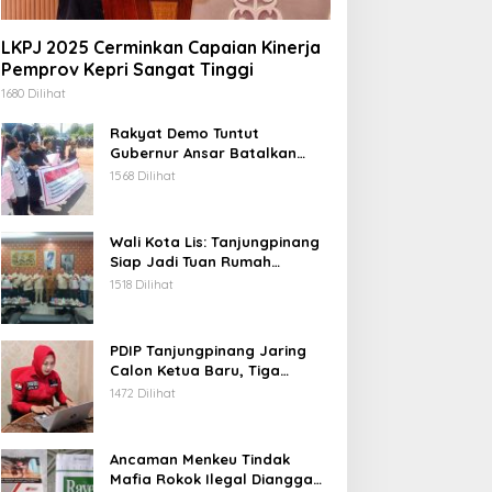
LKPJ 2025 Cerminkan Capaian Kinerja
Pemprov Kepri Sangat Tinggi
1680 Dilihat
Rakyat Demo Tuntut
Gubernur Ansar Batalkan
Lelang Kawasan Gurindam 12
1568 Dilihat
Wali Kota Lis: Tanjungpinang
Siap Jadi Tuan Rumah
Porprov Kepri VI 2026
1518 Dilihat
PDIP Tanjungpinang Jaring
Calon Ketua Baru, Tiga
Kandidat Jalani Psikotest
1472 Dilihat
Daring
Ancaman Menkeu Tindak
Mafia Rokok Ilegal Dianggap