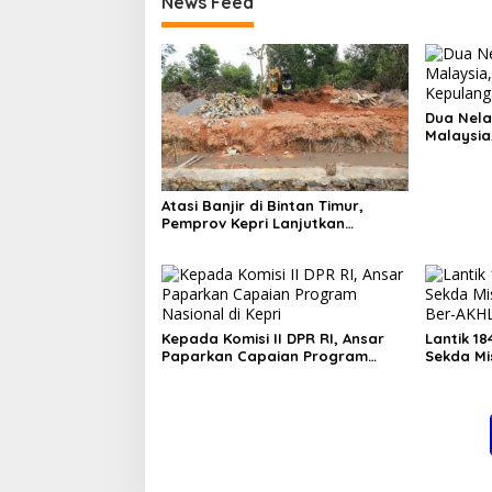
News Feed
Dua Nela
Malaysia
Fasilita
Air
Atasi Banjir di Bintan Timur,
Pemprov Kepri Lanjutkan
Pembangunan Kanal Banjir di
Kampung Purwodadi
Kepada Komisi II DPR RI, Ansar
Lantik 1
Paparkan Capaian Program
Sekda Mis
Nasional di Kepri
Ber-AKH