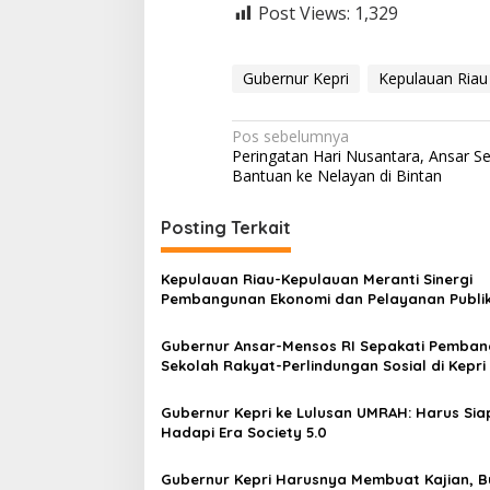
Post Views:
1,329
Gubernur Kepri
Kepulauan Riau
N
Pos sebelumnya
Peringatan Hari Nusantara, Ansar S
a
Bantuan ke Nelayan di Bintan
v
i
Posting Terkait
g
Kepulauan Riau-Kepulauan Meranti Sinergi
a
Pembangunan Ekonomi dan Pelayanan Publi
s
Gubernur Ansar-Mensos RI Sepakati Pemba
i
Sekolah Rakyat-Perlindungan Sosial di Kepri
p
o
Gubernur Kepri ke Lulusan UMRAH: Harus Sia
Hadapi Era Society 5.0
s
Gubernur Kepri Harusnya Membuat Kajian, 