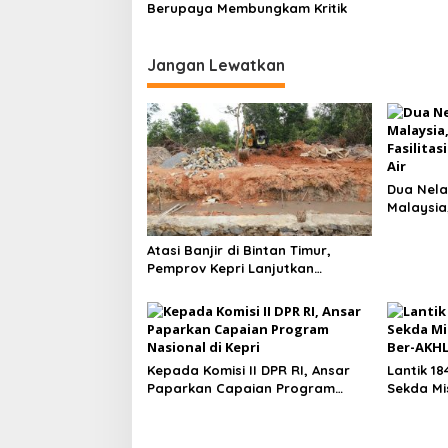
Berupaya Membungkam Kritik
Jangan Lewatkan
Dua Nela
Malaysia
Fasilita
Air
Atasi Banjir di Bintan Timur,
Pemprov Kepri Lanjutkan
Pembangunan Kanal Banjir di
Kampung Purwodadi
Kepada Komisi II DPR RI, Ansar
Lantik 1
Paparkan Capaian Program
Sekda Mis
Nasional di Kepri
Ber-AKH