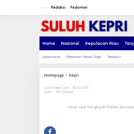
L
e
Redaksi
Pedoman
w
a
t
i
k
e
Home
Nasional
Kepulauan Riau
Tan
k
o
n
Advertorial
Pedoman Media Siber
Redaksi
t
e
n
Homepage
/
Kepri
T
i
d
SuluhKepri.com
18/12/2023
a
Kepri
1329 Dilihat
k
a
Ansar saat menghadiri Malam Apresias
d
a
j
u
d