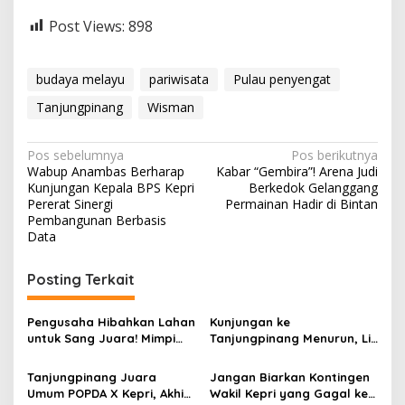
Post Views:
898
budaya melayu
pariwisata
Pulau penyengat
Tanjungpinang
Wisman
N
Pos sebelumnya
Pos berikutnya
Wabup Anambas Berharap
Kabar “Gembira”! Arena Judi
a
Kunjungan Kepala BPS Kepri
Berkedok Gelanggang
v
Pererat Sinergi
Permainan Hadir di Bintan
Pembangunan Berbasis
i
Data
g
Posting Terkait
a
s
Pengusaha Hibahkan Lahan
Kunjungan ke
i
untuk Sang Juara! Mimpi
Tanjungpinang Menurun, Lis
p
Tanjungpinang Punya GOR
Cari Solusi Keluhan
Sendiri Kian Nyata
Wisatawan Mancing
Tanjungpinang Juara
Jangan Biarkan Kontingen
o
Umum POPDA X Kepri, Akhiri
Wakil Kepri yang Gagal ke