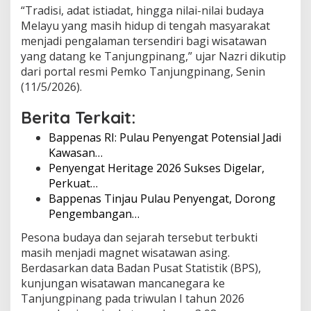
“Tradisi, adat istiadat, hingga nilai-nilai budaya
W
i
Melayu yang masih hidup di tengah masyarakat
s
menjadi pengalaman tersendiri bagi wisatawan
m
yang datang ke Tanjungpinang,” ujar Nazri dikutip
a
dari portal resmi Pemko Tanjungpinang, Senin
n
k
(11/5/2026).
e
T
Berita Terkait:
a
n
Bappenas RI: Pulau Penyengat Potensial Jadi
j
Kawasan…
u
Penyengat Heritage 2026 Sukses Digelar,
n
Perkuat…
g
Bappenas Tinjau Pulau Penyengat, Dorong
p
i
Pengembangan…
n
a
Pesona budaya dan sejarah tersebut terbukti
n
masih menjadi magnet wisatawan asing.
g
Berdasarkan data Badan Pusat Statistik (BPS),
kunjungan wisatawan mancanegara ke
Tanjungpinang pada triwulan I tahun 2026