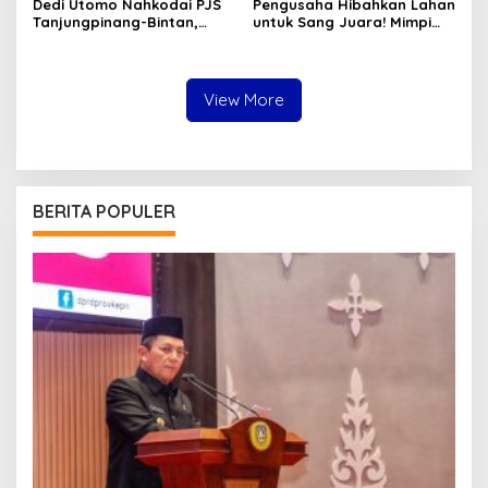
Dedi Utomo Nahkodai PJS
Pengusaha Hibahkan Lahan
Tanjungpinang-Bintan,
untuk Sang Juara! Mimpi
Komitmen Tingkatkan
Tanjungpinang Punya GOR
Profesionalitas Wartawan
Sendiri Kian Nyata
View More
BERITA POPULER