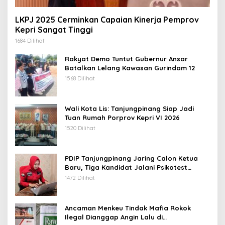
LKPJ 2025 Cerminkan Capaian Kinerja Pemprov
Kepri Sangat Tinggi
1684 Dilihat
Rakyat Demo Tuntut Gubernur Ansar
Batalkan Lelang Kawasan Gurindam 12
1568 Dilihat
Wali Kota Lis: Tanjungpinang Siap Jadi
Tuan Rumah Porprov Kepri VI 2026
1520 Dilihat
PDIP Tanjungpinang Jaring Calon Ketua
Baru, Tiga Kandidat Jalani Psikotest
Daring
1472 Dilihat
Ancaman Menkeu Tindak Mafia Rokok
Ilegal Dianggap Angin Lalu di