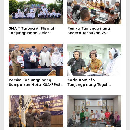
SMAIT Taruna Ar Risalah
Pemko Tanjungpinang
Tanjungpinang Gelar
Segera Terbitkan 23
Diklatsar, Hajarullah:
Perwako SOTK
Tanamkan Disiplin dan Jiwa
Kepemimpinan
Pemko Tanjungpinang
Kadis Kominfo
Sampaikan Nota KUA-PPAS
Tanjungpinang Teguh
APBD 2027 di Paripurna
Susanto: Setiap Kritik
DPRD
Warga Jadi Bahan Evaluasi
Pemerintah