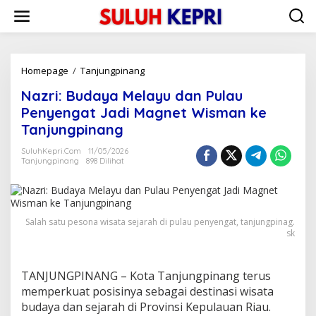
L
e
w
a
t
i
Homepage
/
Tanjungpinang
N
k
a
Nazri: Budaya Melayu dan Pulau
e
z
k
r
Penyengat Jadi Magnet Wisman ke
o
i
Tanjungpinang
n
:
t
B
SuluhKepri.com
11/05/2026
e
u
Tanjungpinang
898 Dilihat
n
d
a
y
a
Salah satu pesona wisata sejarah di pulau penyengat, tanjungpinag.
M
sk
e
l
a
y
TANJUNGPINANG – Kota Tanjungpinang terus
u
memperkuat posisinya sebagai destinasi wisata
d
budaya dan sejarah di Provinsi Kepulauan Riau.
a