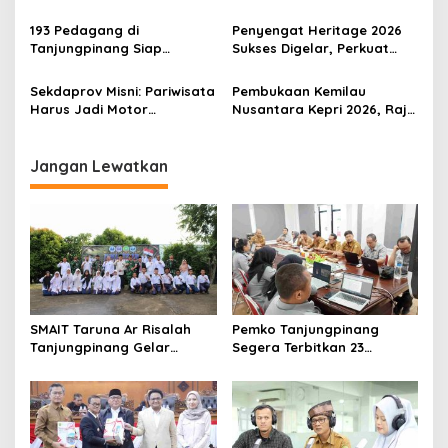
s
Penantian 20 Tahun
Pesparawi Nasional
Menjadi Korban yang
193 Pedagang di
Penyengat Heritage 2026
Terlupakan
Tanjungpinang Siap
Sukses Digelar, Perkuat
Tempati Lokasi Usaha Baru
Revitalisasi Budaya Melayu
di Tiga Titik Relokasi
dan Ekowisata
Sekdaprov Misni: Pariwisata
Pembukaan Kemilau
Berkelanjutan
Harus Jadi Motor
Nusantara Kepri 2026, Raja
Penggerak Ekonomi Kepri
Ariza: Budaya dan
Pariwisata Harus Tumbuh
Bersama
Jangan Lewatkan
SMAIT Taruna Ar Risalah
Pemko Tanjungpinang
Tanjungpinang Gelar
Segera Terbitkan 23
Diklatsar, Hajarullah:
Perwako SOTK
Tanamkan Disiplin dan Jiwa
Kepemimpinan