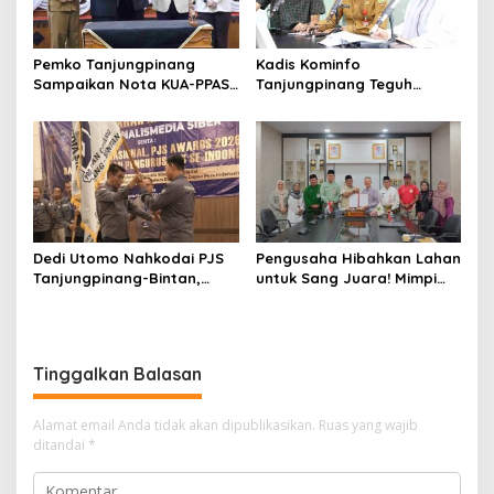
Pemko Tanjungpinang
Kadis Kominfo
Sampaikan Nota KUA-PPAS
Tanjungpinang Teguh
APBD 2027 di Paripurna
Susanto: Setiap Kritik
DPRD
Warga Jadi Bahan Evaluasi
Pemerintah
Dedi Utomo Nahkodai PJS
Pengusaha Hibahkan Lahan
Tanjungpinang-Bintan,
untuk Sang Juara! Mimpi
Komitmen Tingkatkan
Tanjungpinang Punya GOR
Profesionalitas Wartawan
Sendiri Kian Nyata
Tinggalkan Balasan
Alamat email Anda tidak akan dipublikasikan.
Ruas yang wajib
ditandai
*