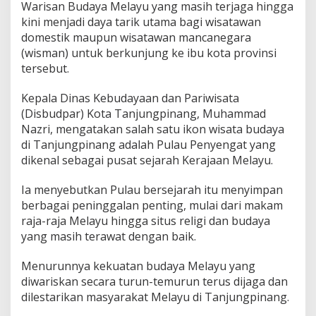
Warisan Budaya Melayu yang masih terjaga hingga
n
kini menjadi daya tarik utama bagi wisatawan
P
u
domestik maupun wisatawan mancanegara
l
(wisman) untuk berkunjung ke ibu kota provinsi
a
tersebut.
u
P
Kepala Dinas Kebudayaan dan Pariwisata
e
n
(Disbudpar) Kota Tanjungpinang, Muhammad
y
Nazri, mengatakan salah satu ikon wisata budaya
e
di Tanjungpinang adalah Pulau Penyengat yang
n
dikenal sebagai pusat sejarah Kerajaan Melayu.
g
a
t
Ia menyebutkan Pulau bersejarah itu menyimpan
J
berbagai peninggalan penting, mulai dari makam
a
raja-raja Melayu hingga situs religi dan budaya
d
yang masih terawat dengan baik.
i
M
a
Menurunnya kekuatan budaya Melayu yang
g
diwariskan secara turun-temurun terus dijaga dan
n
dilestarikan masyarakat Melayu di Tanjungpinang.
e
t