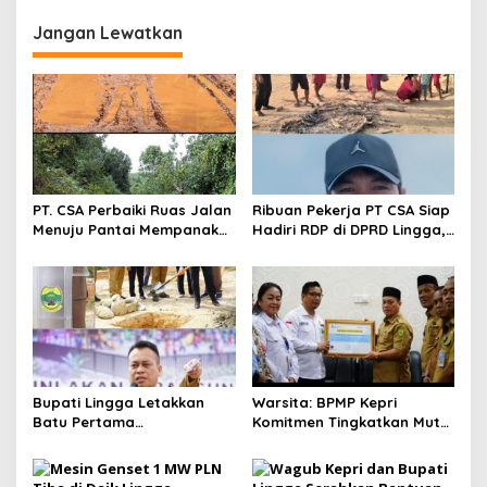
10 MW
Jangan Lewatkan
PT. CSA Perbaiki Ruas Jalan
Ribuan Pekerja PT CSA Siap
Menuju Pantai Mempanak
Hadiri RDP di DPRD Lingga,
Lewat CSR, Warga Sungai
Minta Aspirasi Didengarkan
Pinang Apresiasi
Bupati Lingga Letakkan
Warsita: BPMP Kepri
Batu Pertama
Komitmen Tingkatkan Mutu
Pembangunan USB TK
Pendidikan di Lingga
Negeri 1 Lingga