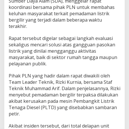
Sumber Daya Alam (SDA), menggelar rapat
o
koordinasi bersama pihak PLN untuk membahas
r
keluhan masyarakat terkait pemadaman listrik
d
e
bergilir yang terjadi dalam beberapa waktu
n
terakhir.
g
a
Rapat tersebut digelar sebagai langkah evaluasi
n
sekaligus mencari solusi atas gangguan pasokan
P
L
listrik yang dinilai mengganggu aktivitas
N
masyarakat, baik di sektor rumah tangga maupun
B
pelayanan publik.
a
h
Pihak PLN yang hadir dalam rapat diwakili oleh
a
s
Team Leader Teknik, Rizki Kurnia, bersama Staf
S
Teknik Muhammad Arif. Dalam penjelasannya, Rizki
o
menyebut pemadaman bergilir terpaksa dilakukan
l
akibat kerusakan pada mesin Pembangkit Listrik
u
Tenaga Diesel (PLTD) yang disebabkan sambaran
s
i
petir.
P
e
Akibat insiden tersebut, dari total delapan unit
m