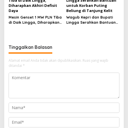
Mesin Genset 1 MW PLN Tiba
Wagub Kepri dan Bupati
di Daik Lingga, Diharapkan
Lingga Serahkan Bantuan
Akhiri Defisit Daya
untuk Korban Puting
Beliung di Tanjung Kelit
Tinggalkan Balasan
Alamat email Anda tidak akan dipublikasikan.
Ruas yang wajib
ditandai
*