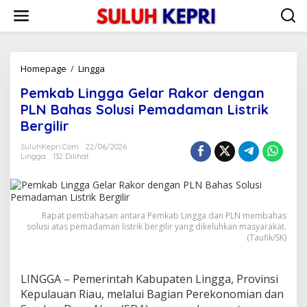
L
e
w
a
t
i
Homepage
/
Lingga
P
k
e
Pemkab Lingga Gelar Rakor dengan
e
m
k
k
PLN Bahas Solusi Pemadaman Listrik
o
a
Bergilir
n
b
t
L
SuluhKepri.com
22/06/2026
e
i
Lingga
132 Dilihat
n
n
g
g
a
Rapat pembahasan antara Pemkab Lingga dan PLN membahas
G
solusi atas pemadaman listrik bergilir yang dikeluhkan masyarakat.
e
(Taufik/SK)
l
a
r
LINGGA – Pemerintah Kabupaten Lingga, Provinsi
R
a
Kepulauan Riau, melalui Bagian Perekonomian dan
k