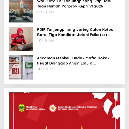
Wali Kota Lis: Tanjungpinang Siap Jadi
Tuan Rumah Porprov Kepri VI 2026
1523 Dilihat
PDIP Tanjungpinang Jaring Calon Ketua
Baru, Tiga Kandidat Jalani Psikotest
Daring
1474 Dilihat
Ancaman Menkeu Tindak Mafia Rokok
Ilegal Dianggap Angin Lalu di
Tanjungpinang
1425 Dilihat