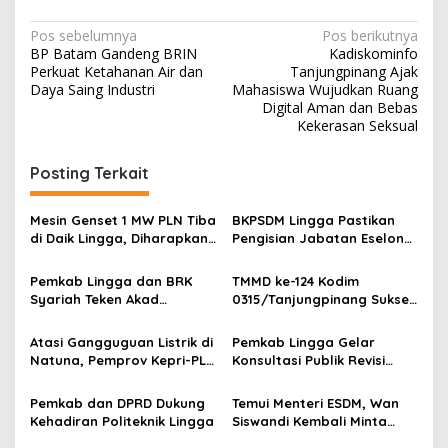
N
Pos sebelumnya
Pos berikutnya
BP Batam Gandeng BRIN
Kadiskominfo
a
Perkuat Ketahanan Air dan
Tanjungpinang Ajak
v
Daya Saing Industri
Mahasiswa Wujudkan Ruang
Digital Aman dan Bebas
i
Kekerasan Seksual
g
Posting Terkait
a
s
Mesin Genset 1 MW PLN Tiba
BKPSDM Lingga Pastikan
i
di Daik Lingga, Diharapkan
Pengisian Jabatan Eselon
p
Akhiri Defisit Daya
Sesuai Regulasi
Pemkab Lingga dan BRK
TMMD ke-124 Kodim
o
Syariah Teken Akad
0315/Tanjungpinang Sukses
s
Pembiayaan Pinjaman
di Lingga, Sinergi TNI-
Pemda Hadirkan
Atasi Gangguguan Listrik di
Pemkab Lingga Gelar
Perubahan di Desa
Natuna, Pemprov Kepri-PLN
Konsultasi Publik Revisi
Terpencil
Tambah Daya 1000 KW
Rencana Tata Ruang
Wilayah 2011-2031
Pemkab dan DPRD Dukung
Temui Menteri ESDM, Wan
Kehadiran Politeknik Lingga
Siswandi Kembali Minta
Tambahan Pasokan Listrik