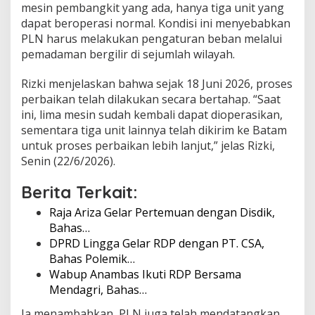
mesin pembangkit yang ada, hanya tiga unit yang
a
dapat beroperasi normal. Kondisi ini menyebabkan
d
a
PLN harus melakukan pengaturan beban melalui
m
pemadaman bergilir di sejumlah wilayah.
a
n
Rizki menjelaskan bahwa sejak 18 Juni 2026, proses
L
perbaikan telah dilakukan secara bertahap. “Saat
i
s
ini, lima mesin sudah kembali dapat dioperasikan,
t
sementara tiga unit lainnya telah dikirim ke Batam
r
untuk proses perbaikan lebih lanjut,” jelas Rizki,
i
Senin (22/6/2026).
k
B
e
Berita Terkait:
r
Raja Ariza Gelar Pertemuan dengan Disdik,
g
i
Bahas…
l
DPRD Lingga Gelar RDP dengan PT. CSA,
i
Bahas Polemik…
r
Wabup Anambas Ikuti RDP Bersama
Mendagri, Bahas…
Ia menambahkan, PLN juga telah mendatangkan